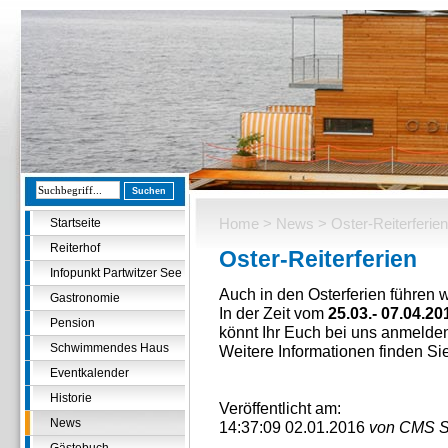
Home
>
News
> Oster-Reiterferien
Startseite
Reiterhof
Oster-Reiterferien
Infopunkt Partwitzer See
Auch in den Osterferien führen w
Gastronomie
In der Zeit vom
25.03.- 07.04.20
Pension
könnt Ihr Euch bei uns anmelde
Schwimmendes Haus
Weitere Informationen finden Si
Eventkalender
Historie
Veröffentlicht am:
News
14:37:09 02.01.2016
von CMS S