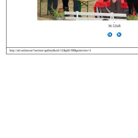
-
36.52kB
http://atl-online.eu/?section=gallery&cid=11&pId=98&printview=1