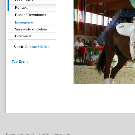
Gästebuch
Kontakt
Bilder / Downloads
Bildergalerie
Seite weiterempfehlen
Downloads
Schrift:
Grösser
/
Kleiner
Top Event
Datenschutzhinweise
|
AGB
|
Impressum