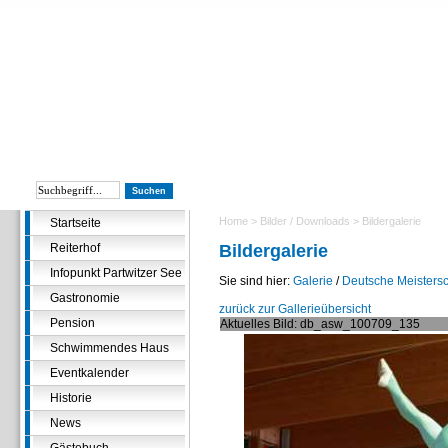
Home
>
Bilder / Downloads
> Bildergalerie
Startseite
Reiterhof
Bildergalerie
Infopunkt Partwitzer See
Sie sind hier:
Galerie
/
Deutsche Meistersc
Gastronomie
zurück zur Gallerieübersicht
Pension
Aktuelles Bild: db_asw_100709_135
Schwimmendes Haus
Eventkalender
Historie
News