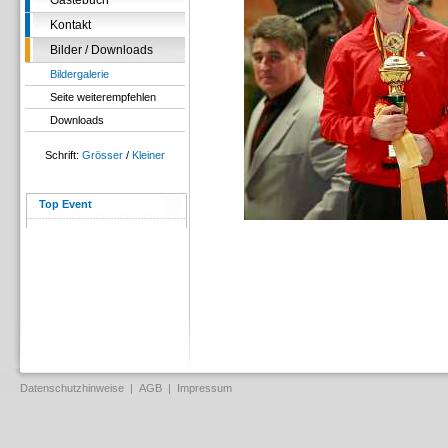
Gästebuch
Kontakt
Bilder / Downloads
Bildergalerie
Seite weiterempfehlen
Downloads
Schrift:
Grösser
/
Kleiner
Top Event
Datenschutzhinweise
|
AGB
|
Impressum