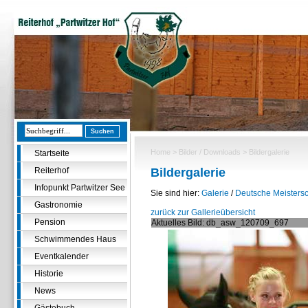
Home
>
Bilder / Downloads
> Bildergalerie
Startseite
Reiterhof
Bildergalerie
Infopunkt Partwitzer See
Sie sind hier:
Galerie
/
Deutsche Meistersc
Gastronomie
zurück zur Gallerieübersicht
Pension
Aktuelles Bild: db_asw_120709_697
Schwimmendes Haus
Eventkalender
Historie
News